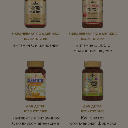
ТИПЫ ПРОДУКТА
Для мужчин
Антиоксиданты
Для старшего поколения
Белки и аминокислоты
ЕЖЕДНЕВНАЯ ПОДДЕРЖКА
ЕЖЕДНЕВНАЯ ПОДДЕРЖКА
Веган
ВСЕ КАТЕГОРИИ
ВСЕ КАТЕГОРИИ
Антиоксиданты
Витамины
Витамин С и шиповник
Витамин С 500 с
Белки и аминокислоты
Малиновым вкусом
Комплексы
Веган
Коэнзим
Витамины
Магний
Комплексы
Коэнзим
Минералы
Магний
Мультивитамины
ДЛЯ ДЕТЕЙ
ДЛЯ ДЕТЕЙ
Минералы
Омега-3
ВСЕ КАТЕГОРИИ
ВСЕ КАТЕГОРИИ
Мультивитамины
Кангавите с витамином
Кангавитес
Пробиотики
С со вкусом апельсина
Комплексная формула
Омега-3