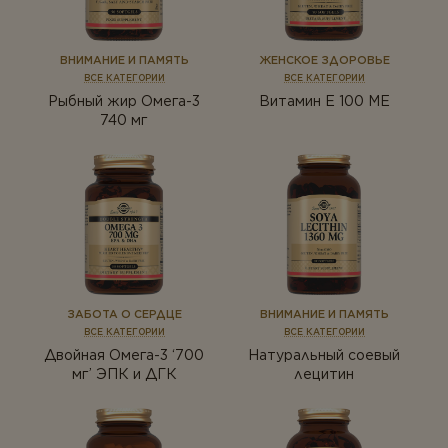
ТИПЫ ПРОДУКТА
Для мужчин
Антиоксиданты
Для старшего поколения
ВНИМАНИЕ И ПАМЯТЬ
ЖЕНСКОЕ ЗДОРОВЬЕ
ВСЕ КАТЕГОРИИ
ВСЕ КАТЕГОРИИ
Белки и аминокислоты
Рыбный жир Омега-3
Витамин Е 100 ME
740 мг
Веган
Антиоксиданты
Витамины
Белки и аминокислоты
Комплексы
Веган
Коэнзим
Витамины
Магний
Комплексы
Коэнзим
Минералы
ЗАБОТА О СЕРДЦЕ
ВНИМАНИЕ И ПАМЯТЬ
ВСЕ КАТЕГОРИИ
ВСЕ КАТЕГОРИИ
Магний
Мультивитамины
Двойная Омега-3 ‘700
Натуральный соевый
мг’ ЭПК и ДГК
лецитин
Минералы
Омега-3
Мультивитамины
Пробиотики
Омега-3