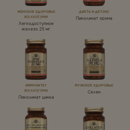
Антиоксиданты
ТИПЫ ПРОДУКТА
Белки и аминокислоты
ЖЕНСКОЕ ЗДОРОВЬЕ
ДИЕТА И ДЕТОКС
Антиоксиданты
ВСЕ КАТЕГОРИИ
Пиколинат хрома
Веган
Легкодоступное
Белки и аминокислоты
железо 25 мг
Витамины
Веган
Комплексы
Витамины
Коэнзим
Комплексы
Магний
Коэнзим
Минералы
Мультивитамины
Магний
ИММУНИТЕТ
МУЖСКОЕ ЗДОРОВЬЕ
Омега-3
Минералы
ВСЕ КАТЕГОРИИ
Селен
Пиколинат цинка
Пробиотики
Мультивитамины
Растения
Омега-3
Ферменты
Пробиотики