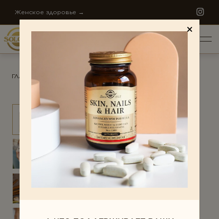
Женское здоровье →
ГЛАВНАЯ
/
ПРОДУКТЫ
/
ДИЕТА И ДЕТОКС
ПО НАПРАВЛЕНИЯМ
Антистресс
Внимание и память
Диета и детокс
НАША ИСТОРИЯ
Для детей
ЗОЛОТОЙ СТАНДАРТ
Ежедневная поддержка
СТАТЬИ
Женское здоровье
МИРОВОЕ ПРОИЗВОДСТВО