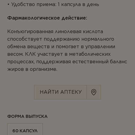
ТИПЫ ПРОДУКТА
Удобство приема: 1 капсула в день
Антиоксиданты
Фармакологическое действие:
Белки и аминокислоты
Конъюгированная линолевая кислота
Веган
способствует поддержанию нормального
обмена веществ и помогает в управлении
Витамины
весом. КЛК участвует в метаболических
Комплексы
процессах, поддерживая естественный баланс
жиров в организме.
Коэнзим
Магний
НАЙТИ АПТЕКУ
Минералы
Мультивитамины
ФОРМА ВЫПУСКА
Омега-3
Пробиотики
60 КАПСУЛ